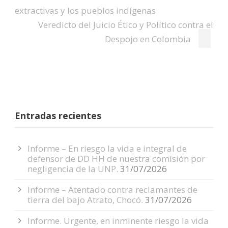
los alegres pronósticos
extractivas y los pueblos indígenas
del Gobierno y del Banco
Veredicto del Juicio Ético y Político contra el
de la República se…
Despojo en Colombia
Entradas recientes
Informe – En riesgo la vida e integral de
defensor de DD HH de nuestra comisión por
negligencia de la UNP.
31/07/2026
Informe – Atentado contra reclamantes de
tierra del bajo Atrato, Chocó.
31/07/2026
Informe. Urgente, en inminente riesgo la vida