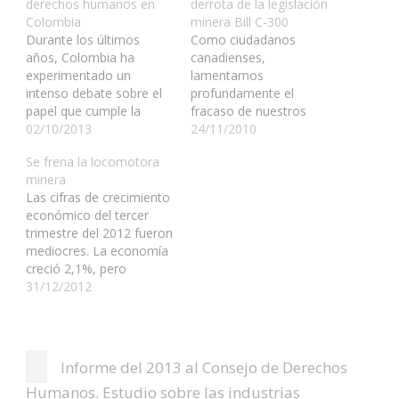
derechos humanos en
derrota de la legislación
Colombia
Durante los últimos
Como ciudadanos
años, Colombia ha
canadienses,
experimentado un
lamentamos
intenso debate sobre el
profundamente el
papel que cumple la
fracaso de nuestros
extracción minera en el
02/10/2013
miembros del
24/11/2010
proceso de desarrollo
Parlamento para sujetar
Se frena la locomotora
nacional. El país atraviesa
a que las empresas
minera
un periodo de auge de
mineras rindan cuentas
Las cifras de crecimiento
las actividades
sobre sus
económico del tercer
extractivas. En una
responsabilidades en el
trimestre del 2012 fueron
década casi se duplicó el
historial de derechos
mediocres. La economía
carbón explotado en el
humanos y de sus
creció 2,1%, pero
país, pasando de
prácticas ambientales en
comparado con el
31/12/2012
38.242…
el extranjero y por
trimestre anterior se
mantener el apoyo
contrajo 0,7%. Si
financiero y político que
Colombia continúa la
nuestro gobierno les…
trayectoria actual,
Informe del 2013 al Consejo de Derechos
entrará una senda
Humanos. Estudio sobre las industrias
contractiva de 3%. Todos