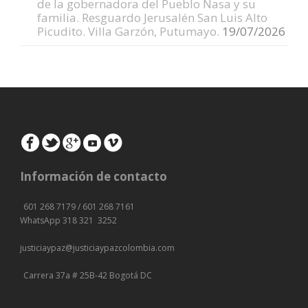
de la gobernadora del Pueblo Nasa y su
familia. Resguardo Jerusalén San Luis Alto
Picudito. Villa Garzón, Putumayo.
19/07/2026
Información de contacto
601 268 7179 / 601 268 7161
WhatsApp 318 321 3252
justiciaypaz@
justiciaypazcolombia.com
Carrera 37a # 25B-42 Bogotá DC