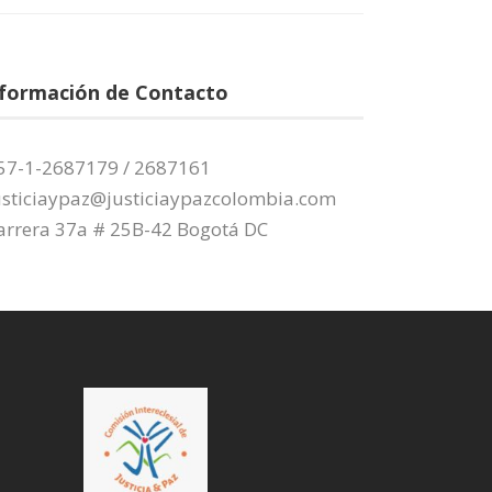
nformación de Contacto
57-1-2687179 / 2687161
usticiaypaz@justiciaypazcolombia.com
arrera 37a # 25B-42 Bogotá DC