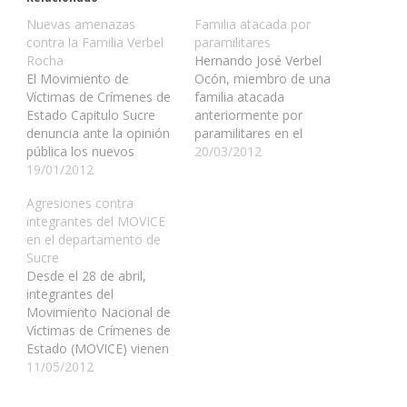
Nuevas amenazas
Familia atacada por
contra la Familia Verbel
paramilitares
Rocha
Hernando José Verbel
El Movimiento de
Ocón, miembro de una
Víctimas de Crímenes de
familia atacada
Estado Capitulo Sucre
anteriormente por
denuncia ante la opinión
paramilitares en el
pública los nuevos
municipio de San Onofre,
20/03/2012
hechos acontecidos
19/01/2012
departamento de Sucre
contra la familia VERBEL
ha sobrevivido a un
Agresiones contra
ROCHA miembros del
atentado contra su vida.
integrantes del MOVICE
MOVICE capitulo Sucre.
Su vida y las de sus
en el departamento de
HECHOS El día 16 de
familiares corren peligro.
Sucre
enero de 2012, entre las
El 11 de marzo,
Desde el 28 de abril,
6:45 y las 7 de la noche,
Hernando José Verbel
integrantes del
la joven de 16…
Ocón condujo su
Movimiento Nacional de
motocicleta desde…
Víctimas de Crímenes de
Estado (MOVICE) vienen
vivenciando amenazas y
11/05/2012
agresiones en el
departamento de Sucre.