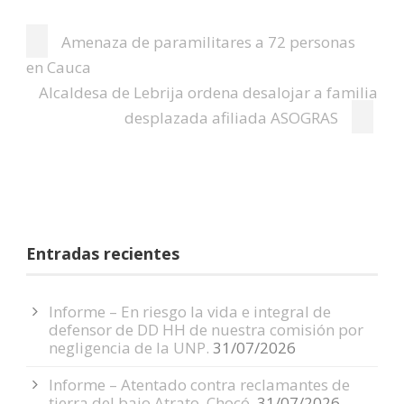
El último suceso ocurrió
el pasado 8 de mayo
Amenaza de paramilitares a 72 personas
cuando amenazaron de
en Cauca
muerte a integrantes del
Capítulo Sucre. Jueves,
Alcaldesa de Lebrija ordena desalojar a familia
10 de Mayo de 2012…
desplazada afiliada ASOGRAS
Entradas recientes
Informe – En riesgo la vida e integral de
defensor de DD HH de nuestra comisión por
negligencia de la UNP.
31/07/2026
Informe – Atentado contra reclamantes de
tierra del bajo Atrato, Chocó.
31/07/2026