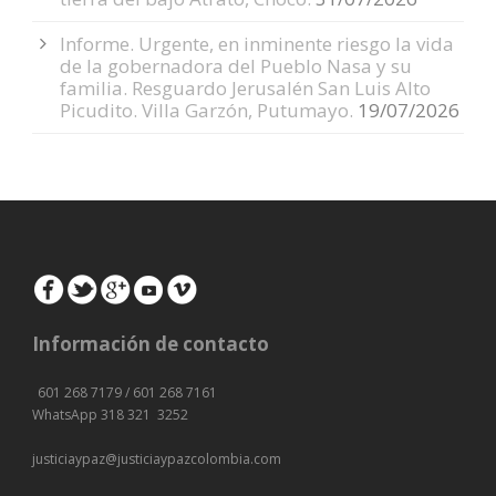
Informe. Urgente, en inminente riesgo la vida
de la gobernadora del Pueblo Nasa y su
familia. Resguardo Jerusalén San Luis Alto
Picudito. Villa Garzón, Putumayo.
19/07/2026
Información de contacto
601 268 7179 / 601 268 7161
WhatsApp 318 321 3252
justiciaypaz@
justiciaypazcolombia.com